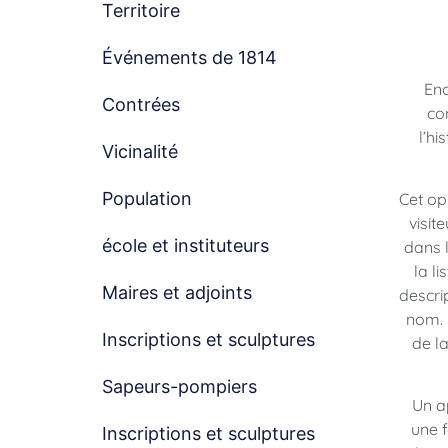
Territoire
Événements de 1814
Enc
Contrées
co
l’hi
Vicinalité
Population
Cet op
visit
école et instituteurs
dans 
la l
Maires et adjoints
descrip
nom. 
Inscriptions et sculptures
de l
Sapeurs-pompiers
Un ap
une f
Inscriptions et sculptures