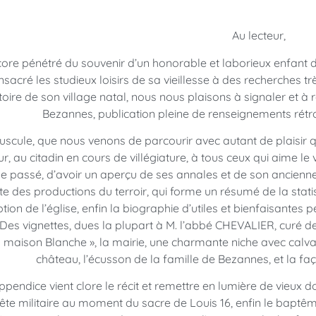
Au lecteur,
ore pénétré du souvenir d’un honorable et laborieux enfant
nsacré les studieux loisirs de sa vieillesse à des recherches t
stoire de son village natal, nous nous plaisons à signaler et à 
Bezannes, publication pleine de renseignements rétrosp
uscule, que nous venons de parcourir avec autant de plaisir 
eur, au citadin en cours de villégiature, à tous ceux qui aime
le passé, d’avoir un aperçu de ses annales et de son ancienn
iste des productions du terroir, qui forme un résumé de la statis
tion de l’église, enfin la biographie d’utiles et bienfaisantes p
Des vignettes, dues la plupart à M. l’abbé CHEVALIER, curé d
a maison Blanche », la mairie, une charmante niche avec calva
château, l’écusson de la famille de Bezannes, et la faç
pendice vient clore le récit et remettre en lumière de vieux d
ête militaire au moment du sacre de Louis 16, enfin le baptêm